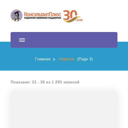
Правовой Навигатор
Продажа и обслуживание СПС КонсультантПлюс
Главная
Новости
(Page 3)
Показано: 21 - 30 из 1 293 записей