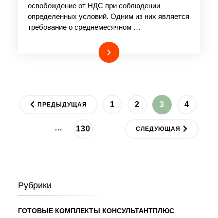
освобождение от НДС при соблюдении
определенных условий. Одним из них является
требование о среднемесячном …
Подробнее
Пагинация
PAGE
PAGE
PAGE
PAGE
1
2
3
4
ПРЕДЫДУЩАЯ
записей
…
PAGE
130
СЛЕДУЮЩАЯ
Рубрики
ГОТОВЫЕ КОМПЛЕКТЫ КОНСУЛЬТАНТПЛЮС